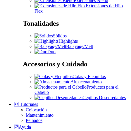
Extensiones Blend
Extensiones de Hilo
Flex
Tonalidades
Sólidos
Highlights
Balayage/Melt
Duo
Accesorios y Cuidado
Colas y Flequillos
Almacenamiento
Productos para el
Cabello
Cepillos Desenredantes
🆕 Tutoriales
Colocación
Mantenimiento
Peinados
🆘Ayuda