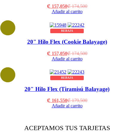
Current
Original
₡
157,050
₡
174,500
price
price
Añadir al carrito
is:
was:
₡ 157,050.
₡ 174,500.
REBAJA
20" Hilo Flex (Cookie Balayage)
Current
Original
₡
157,050
₡
174,500
price
price
Añadir al carrito
is:
was:
₡ 157,050.
₡ 174,500.
REBAJA
20" Hilo Flex (Tiramisú Balayage)
Current
Original
₡
161,550
₡
179,500
price
price
Añadir al carrito
is:
was:
₡ 161,550.
₡ 179,500.
ACEPTAMOS TUS TARJETAS