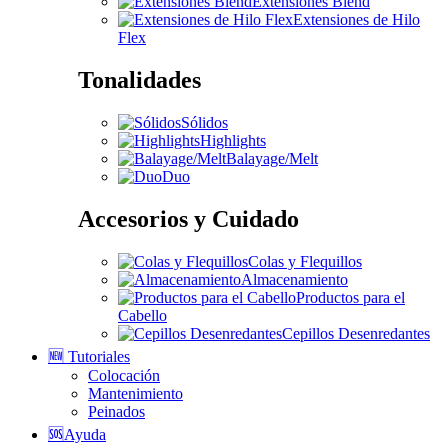
Extensiones Blend
Extensiones de Hilo
Flex
Tonalidades
Sólidos
Highlights
Balayage/Melt
Duo
Accesorios y Cuidado
Colas y Flequillos
Almacenamiento
Productos para el
Cabello
Cepillos Desenredantes
🆕 Tutoriales
Colocación
Mantenimiento
Peinados
🆘Ayuda