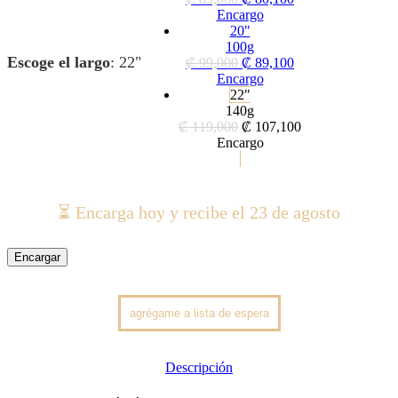
Encargo
20"
100g
Escoge el largo
:
22"
₡
99,000
₡
89,100
Encargo
22"
140g
₡
119,000
₡
107,100
Encargo
⏳ Encarga hoy y recibe el 23 de agosto
Encargar
Descripción