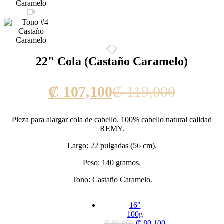
22" Cola (Castaño Caramelo)
Current
Origina
₡
107,100
₡
119,000
price
price
Pieza para alargar cola de cabello. 100% cabello natural calidad
is:
was:
REMY.
₡ 107,100.
₡ 119,0
Largo: 22 pulgadas (56 cm).
Peso: 140 gramos.
Tono: Castaño Caramelo.
16"
100g
₡
89,000
₡
80,100