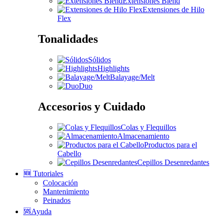
Extensiones Blend
Extensiones de Hilo
Flex
Tonalidades
Sólidos
Highlights
Balayage/Melt
Duo
Accesorios y Cuidado
Colas y Flequillos
Almacenamiento
Productos para el
Cabello
Cepillos Desenredantes
🆕 Tutoriales
Colocación
Mantenimiento
Peinados
🆘Ayuda