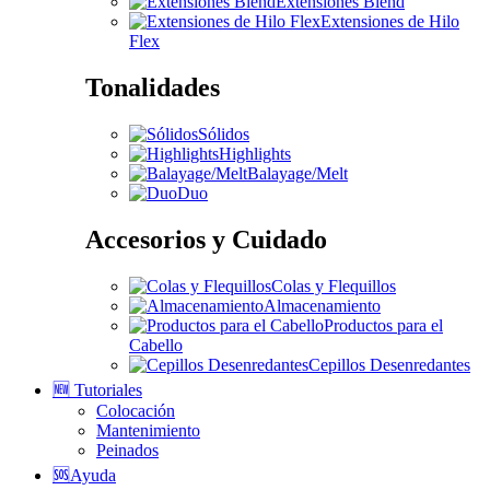
Extensiones Blend
Extensiones de Hilo
Flex
Tonalidades
Sólidos
Highlights
Balayage/Melt
Duo
Accesorios y Cuidado
Colas y Flequillos
Almacenamiento
Productos para el
Cabello
Cepillos Desenredantes
🆕 Tutoriales
Colocación
Mantenimiento
Peinados
🆘Ayuda