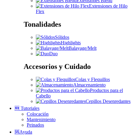
Extensiones Blend
Extensiones de Hilo
Flex
Tonalidades
Sólidos
Highlights
Balayage/Melt
Duo
Accesorios y Cuidado
Colas y Flequillos
Almacenamiento
Productos para el
Cabello
Cepillos Desenredantes
🆕 Tutoriales
Colocación
Mantenimiento
Peinados
🆘Ayuda