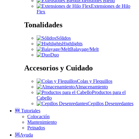
Extensiones Blend
Extensiones de Hilo
Flex
Tonalidades
Sólidos
Highlights
Balayage/Melt
Duo
Accesorios y Cuidado
Colas y Flequillos
Almacenamiento
Productos para el
Cabello
Cepillos Desenredantes
🆕 Tutoriales
Colocación
Mantenimiento
Peinados
🆘Ayuda