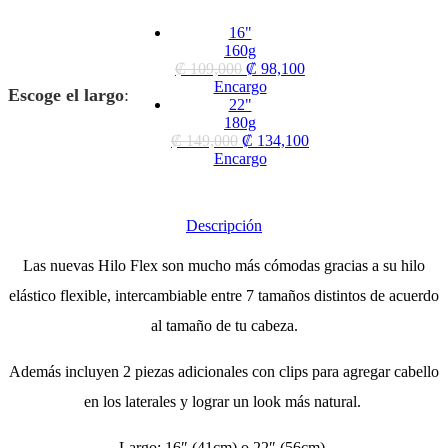
16"
160g
₡
109,000
₡
98,100
Encargo
Escoge el largo
:
22"
180g
₡
149,000
₡
134,100
Encargo
Descripción
Las nuevas Hilo Flex son mucho más cómodas gracias a su hilo
elástico flexible, intercambiable entre 7 tamaños distintos de acuerdo
al tamaño de tu cabeza.
Además incluyen 2 piezas adicionales con clips para agregar cabello
en los laterales y lograr un look más natural.
Largo: 16″ (41cm) o 22″ (56cm).