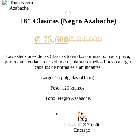
16″ Clásicas (Negro Azabache)
Current
Original
₡
75,600
₡
84,000
price
price
Las extensiones de las Clásicas traen dos cortinas por cada pieza,
is:
was:
por lo que ayudan a dar volumen y alargar cabellos finos o alargar
cabellos de normales a abundantes.
₡ 75,600.
₡ 84,000
Largo: 16 pulgadas (41 cm).
Peso: 120 gramos.
Tono: Negro Azabache.
16"
120g
₡
84,000
₡
75,600
Encargo