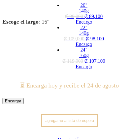
20"
140g
₡
99,000
₡
89,100
Escoge el largo
:
16"
Encargo
22"
140g
₡
109,000
₡
98,100
Encargo
24"
160g
₡
119,000
₡
107,100
Encargo
⏳ Encarga hoy y recibe el 24 de agosto
Encargar