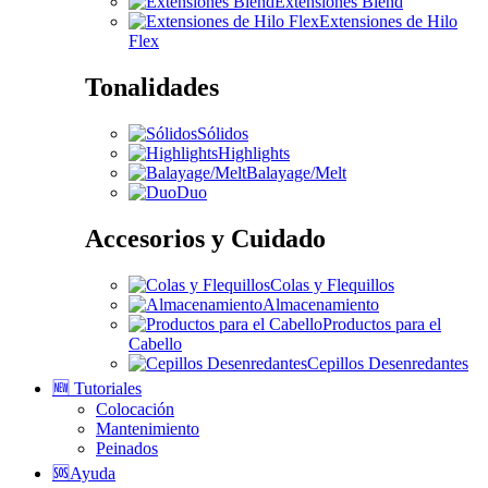
Extensiones Blend
Extensiones de Hilo
Flex
Tonalidades
Sólidos
Highlights
Balayage/Melt
Duo
Accesorios y Cuidado
Colas y Flequillos
Almacenamiento
Productos para el
Cabello
Cepillos Desenredantes
🆕 Tutoriales
Colocación
Mantenimiento
Peinados
🆘Ayuda