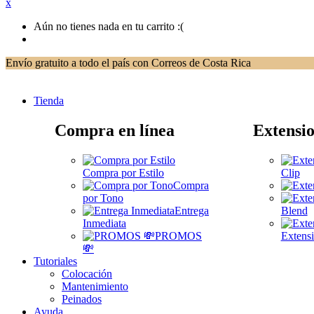
x
Aún no tienes nada en tu carrito :(
Envío gratuito a todo el país con Correos de Costa Rica
Tienda
Compra en línea
Extensio
Compra por Estilo
Clip
Compra
por Tono
Entrega
Blend
Inmediata
PROMOS
Extensi
💸
Tutoriales
Colocación
Mantenimiento
Peinados
Ayuda