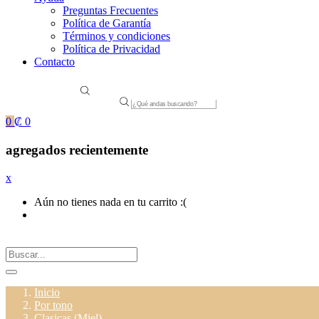
Preguntas Frecuentes
Política de Garantía
Términos y condiciones
Política de Privacidad
Contacto
Products
search
0
₡
0
agregados recientemente
x
Aún no tienes nada en tu carrito :(
Inicio
Por tono
Clasicas (Miel)