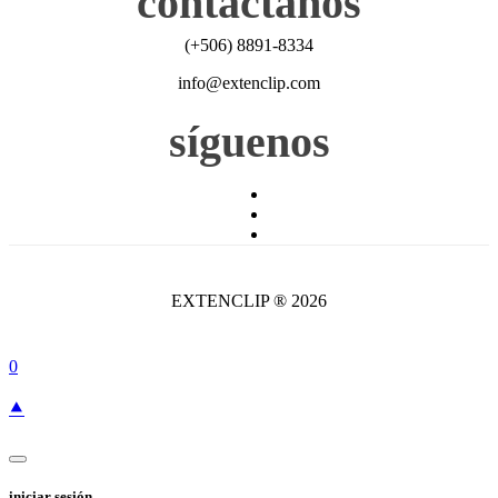
contáctanos
(+506) 8891-8334
info@extenclip.com
síguenos
EXTENCLIP ® 2026
0
⯅
iniciar sesión