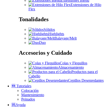
Extensiones Blend
Extensiones de Hilo
Flex
Tonalidades
Sólidos
Highlights
Balayage/Melt
Duo
Accesorios y Cuidado
Colas y Flequillos
Almacenamiento
Productos para el
Cabello
Cepillos Desenredantes
🆕 Tutoriales
Colocación
Mantenimiento
Peinados
🆘Ayuda