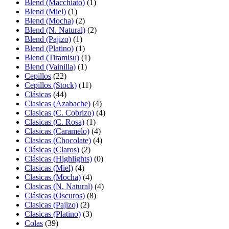
Blend (Macchiato)
(1)
Blend (Miel)
(1)
Blend (Mocha)
(2)
Blend (N. Natural)
(2)
Blend (Pajizo)
(1)
Blend (Platino)
(1)
Blend (Tiramisu)
(1)
Blend (Vainilla)
(1)
Cepillos
(22)
Cepillos (Stock)
(11)
Clásicas
(44)
Clasicas (Azabache)
(4)
Clasicas (C. Cobrizo)
(4)
Clasicas (C. Rosa)
(1)
Clasicas (Caramelo)
(4)
Clasicas (Chocolate)
(4)
Clásicas (Claros)
(2)
Clásicas (Highlights)
(0)
Clasicas (Miel)
(4)
Clasicas (Mocha)
(4)
Clasicas (N. Natural)
(4)
Clásicas (Oscuros)
(8)
Clasicas (Pajizo)
(2)
Clasicas (Platino)
(3)
Colas
(39)