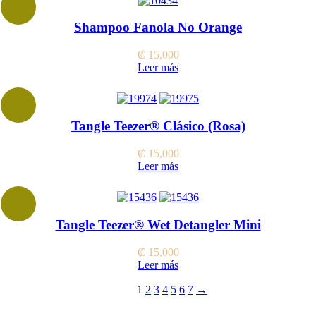
Shampoo Fanola No Orange
₡
15,000
Leer más
Tangle Teezer® Clásico (Rosa)
₡
15,000
Leer más
Tangle Teezer® Wet Detangler Mini
₡
15,000
Leer más
1
2
3
4
5
6
7
→