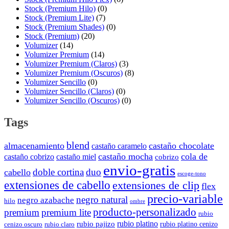
Stock (Premium Hilo)
(0)
Stock (Premium Lite)
(7)
Stock (Premium Shades)
(0)
Stock (Premium)
(20)
Volumizer
(14)
Volumizer Premium
(14)
Volumizer Premium (Claros)
(3)
Volumizer Premium (Oscuros)
(8)
Volumizer Sencillo
(0)
Volumizer Sencillo (Claros)
(0)
Volumizer Sencillo (Oscuros)
(0)
Tags
blend
almacenamiento
castaño chocolate
castaño caramelo
castaño mocha
cola de
castaño cobrizo
castaño miel
cobrizo
envio-gratis
doble cortina
duo
cabello
escoge-tono
extensiones de cabello
extensiones de clip
flex
precio-variable
negro natural
negro azabache
hilo
ombre
producto-personalizado
premium
premium lite
rubio
rubio platino
rubio pajizo
rubio platino cenizo
cenizo oscuro
rubio claro