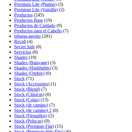
Premium Lite (Platino)
(3)
Premium Lite (Vainilla)
(2)
Productos
(245)
Productos Base
(19)
Productos de Cuidado
(9)
Productos para el Cabello
(7)
rebajas-agosto
(281)
Recall
(4)
Secret Sale
(0)
Servicios
(0)
Shades
(19)
Shades (Balayage)
(3)
Shades (Highlights)
(3)
Shades (Ombre)
(0)
Stock
(71)
Stock (Accesorios)
(1)
Stock (Blend)
(7)
Stock (Clásicas)
(0)
Stock (Colas)
(13)
Stock (de camino)
(7)
Stock (de camino) 2
(0)
Stock (Flequillos)
(2)
Stock (Pelucas)
(0)
Stock (Premium Flat)
(15)
Stock (Premium Hilo Flex)
(6)