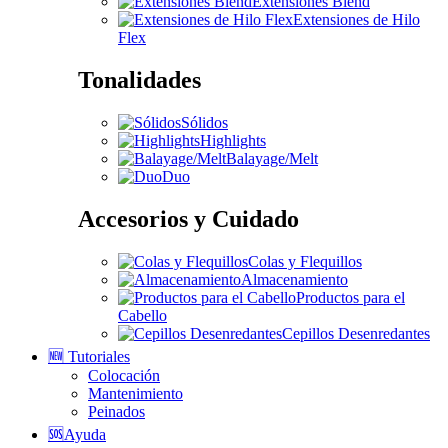
Extensiones Blend
Extensiones de Hilo
Flex
Tonalidades
Sólidos
Highlights
Balayage/Melt
Duo
Accesorios y Cuidado
Colas y Flequillos
Almacenamiento
Productos para el
Cabello
Cepillos Desenredantes
🆕 Tutoriales
Colocación
Mantenimiento
Peinados
🆘Ayuda