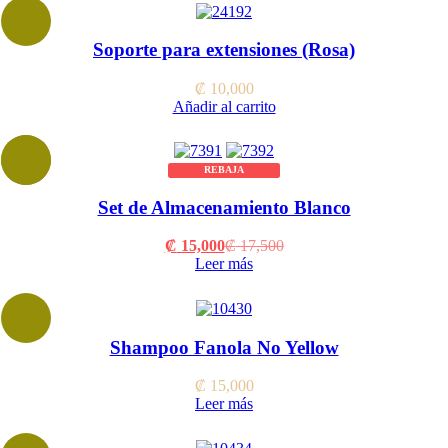
Soporte para extensiones (Rosa)
₡
10,000
Añadir al carrito
REBAJA
Set de Almacenamiento Blanco
Current
Original
₡
15,000
₡
17,500
price
price
Leer más
is:
was:
₡ 15,000.
₡ 17,500.
Shampoo Fanola No Yellow
₡
15,000
Leer más