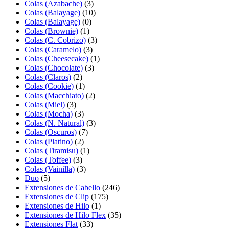
Colas (Azabache)
(3)
Colas (Balayage)
(10)
Colas (Balayage)
(0)
Colas (Brownie)
(1)
Colas (C. Cobrizo)
(3)
Colas (Caramelo)
(3)
Colas (Cheesecake)
(1)
Colas (Chocolate)
(3)
Colas (Claros)
(2)
Colas (Cookie)
(1)
Colas (Macchiato)
(2)
Colas (Miel)
(3)
Colas (Mocha)
(3)
Colas (N. Natural)
(3)
Colas (Oscuros)
(7)
Colas (Platino)
(2)
Colas (Tiramisu)
(1)
Colas (Toffee)
(3)
Colas (Vainilla)
(3)
Duo
(5)
Extensiones de Cabello
(246)
Extensiones de Clip
(175)
Extensiones de Hilo
(1)
Extensiones de Hilo Flex
(35)
Extensiones Flat
(33)