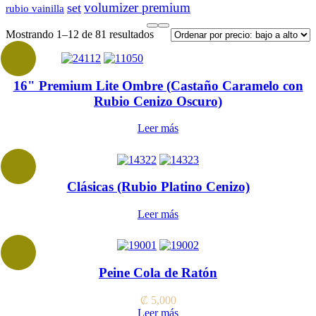
volumizer premium
set
rubio vainilla
Sorted
Mostrando 1–12 de 81 resultados
by
price:
low
16" Premium Lite Ombre (Castaño Caramelo con
to
high
Rubio Cenizo Oscuro)
Leer más
Clásicas (Rubio Platino Cenizo)
Leer más
Peine Cola de Ratón
₡
5,000
Leer más