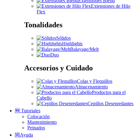
Extensiones Blend
Extensiones de Hilo
Flex
Tonalidades
Sólidos
Highlights
Balayage/Melt
Duo
Accesorios y Cuidado
Colas y Flequillos
Almacenamiento
Productos para el
Cabello
Cepillos Desenredantes
🆕 Tutoriales
Colocación
Mantenimiento
Peinados
🆘Ayuda