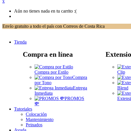
x
Aún no tienes nada en tu carrito :(
Envío gratuito a todo el país con Correos de Costa Rica
Tienda
Compra en línea
Extensio
Compra por Estilo
Clip
Compra
por Tono
Entrega
Blend
Inmediata
PROMOS
Extensi
💸
Tutoriales
Colocación
Mantenimiento
Peinados
Ayuda