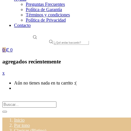
Preguntas Frecuentes
Política de Garantía
Términos y condiciones
Política de Privacidad
Contacto
Products
search
0
₡
0
agregados recientemente
x
Aún no tienes nada en tu carrito :(
Inicio
Por tono
Clasicas (Platino)