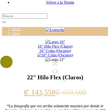
Volver a la Tienda
Inicio
Otros
16" Hilo Flex (Claros)
16" Colas (Oscuros)
22" Hilo Flex (Claros)
Current
Origina
₡
143,550
₡
159,500
price
price
*La fotografía que ves arriba solamente muestra por donde te
is:
was: