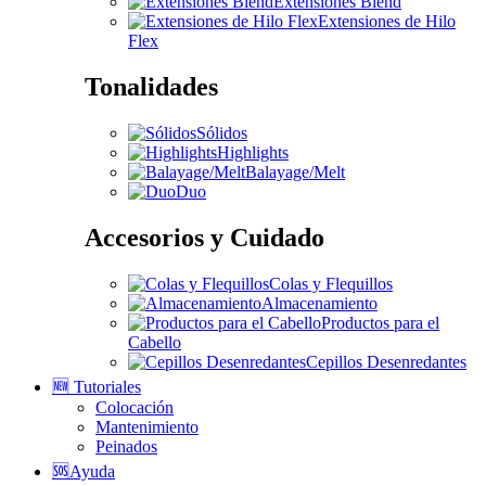
Extensiones Blend
Extensiones de Hilo
Flex
Tonalidades
Sólidos
Highlights
Balayage/Melt
Duo
Accesorios y Cuidado
Colas y Flequillos
Almacenamiento
Productos para el
Cabello
Cepillos Desenredantes
🆕 Tutoriales
Colocación
Mantenimiento
Peinados
🆘Ayuda