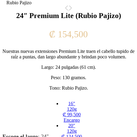
24″ Premium Lite (Rubio Pajizo)
₡
154,500
Nuestras nuevas extensiones Premium Lite traen el cabello tupido de
raíz a puntas, dan largo abundante y brindan poco volumen.
Largo: 24 pulgadas (61 cm).
Peso: 130 gramos.
Tono: Rubio Pajizo.
16"
120g
₡
99,500
Encargo
20"
120g
Escoge el largo
:
24"
₡
124,500