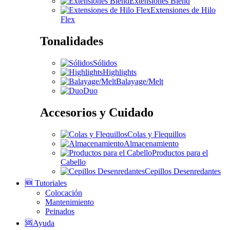
Extensiones Blend
Extensiones de Hilo
Flex
Tonalidades
Sólidos
Highlights
Balayage/Melt
Duo
Accesorios y Cuidado
Colas y Flequillos
Almacenamiento
Productos para el
Cabello
Cepillos Desenredantes
🆕 Tutoriales
Colocación
Mantenimiento
Peinados
🆘Ayuda