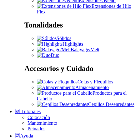
Extensiones Blend
Extensiones de Hilo
Flex
Tonalidades
Sólidos
Highlights
Balayage/Melt
Duo
Accesorios y Cuidado
Colas y Flequillos
Almacenamiento
Productos para el
Cabello
Cepillos Desenredantes
🆕 Tutoriales
Colocación
Mantenimiento
Peinados
🆘Ayuda