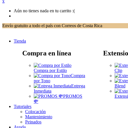
x
Aún no tienes nada en tu carrito :(
Envío gratuito a todo el país con Correos de Costa Rica
Tienda
Compra en línea
Extensio
Compra por Estilo
Clip
Compra
por Tono
Entrega
Blend
Inmediata
PROMOS
Extensi
💸
Tutoriales
Colocación
Mantenimiento
Peinados
Ayuda