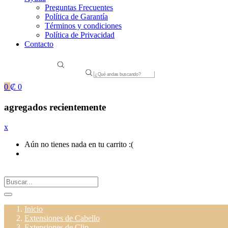
Preguntas Frecuentes
Política de Garantía
Términos y condiciones
Política de Privacidad
Contacto
Products
search
0
₡
0
agregados recientemente
x
Aún no tienes nada en tu carrito :(
Inicio
Extensiones de Cabello
Extensiones de Clip