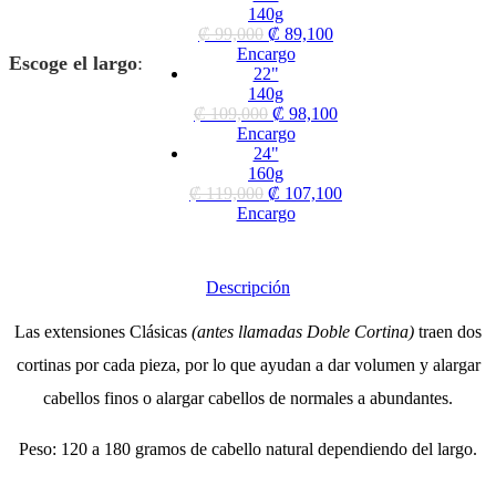
140g
₡
99,000
₡
89,100
Encargo
Escoge el largo
:
22"
140g
₡
109,000
₡
98,100
Encargo
24"
160g
₡
119,000
₡
107,100
Encargo
Descripción
Las extensiones Clásicas
(antes llamadas Doble Cortina)
traen dos
cortinas por cada pieza, por lo que ayudan a dar volumen y alargar
cabellos finos o alargar cabellos de normales a abundantes.
Peso: 120 a 180 gramos de cabello natural dependiendo del largo.