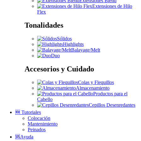
Extensiones Blend
Extensiones de Hilo
Flex
Tonalidades
Sólidos
Highlights
Balayage/Melt
Duo
Accesorios y Cuidado
Colas y Flequillos
Almacenamiento
Productos para el
Cabello
Cepillos Desenredantes
🆕 Tutoriales
Colocación
Mantenimiento
Peinados
🆘Ayuda