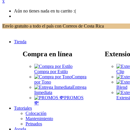
x
Aún no tienes nada en tu carrito :(
Envío gratuito a todo el país con Correos de Costa Rica
Tienda
Compra en línea
Extensio
Compra por Estilo
Clip
Compra
por Tono
Entrega
Blend
Inmediata
PROMOS
Extensi
💸
Tutoriales
Colocación
Mantenimiento
Peinados
Ayuda