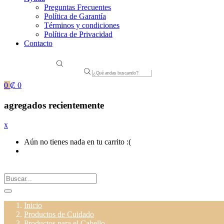
Preguntas Frecuentes
Política de Garantía
Términos y condiciones
Política de Privacidad
Contacto
Products
search
0
₡
0
agregados recientemente
x
Aún no tienes nada en tu carrito :(
Inicio
Productos de Cuidado
Productos para el Cabello