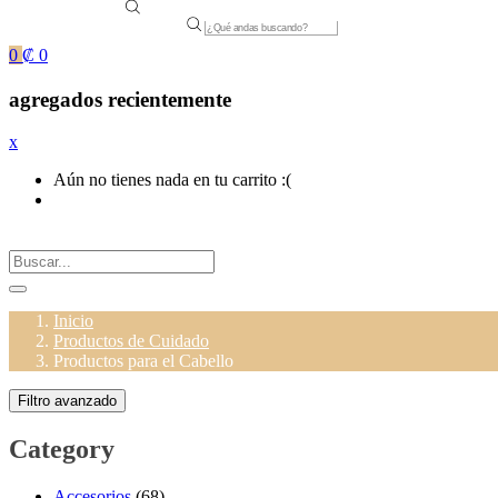
Products
search
0
₡
0
agregados recientemente
x
Aún no tienes nada en tu carrito :(
Inicio
Productos de Cuidado
Productos para el Cabello
Filtro avanzado
Category
Accesorios
(68)