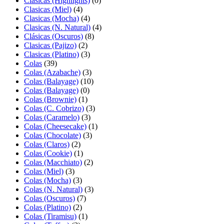
Clásicas (Highlights)
(0)
Clasicas (Miel)
(4)
Clasicas (Mocha)
(4)
Clasicas (N. Natural)
(4)
Clásicas (Oscuros)
(8)
Clasicas (Pajizo)
(2)
Clasicas (Platino)
(3)
Colas
(39)
Colas (Azabache)
(3)
Colas (Balayage)
(10)
Colas (Balayage)
(0)
Colas (Brownie)
(1)
Colas (C. Cobrizo)
(3)
Colas (Caramelo)
(3)
Colas (Cheesecake)
(1)
Colas (Chocolate)
(3)
Colas (Claros)
(2)
Colas (Cookie)
(1)
Colas (Macchiato)
(2)
Colas (Miel)
(3)
Colas (Mocha)
(3)
Colas (N. Natural)
(3)
Colas (Oscuros)
(7)
Colas (Platino)
(2)
Colas (Tiramisu)
(1)