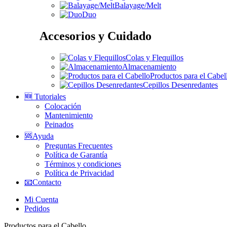
Balayage/Melt
Duo
Accesorios y Cuidado
Colas y Flequillos
Almacenamiento
Productos para el Cabel
Cepillos Desenredantes
🆕 Tutoriales
Colocación
Mantenimiento
Peinados
🆘Ayuda
Preguntas Frecuentes
Política de Garantía
Términos y condiciones
Política de Privacidad
📧Contacto
Mi Cuenta
Pedidos
Productos para el Cabello