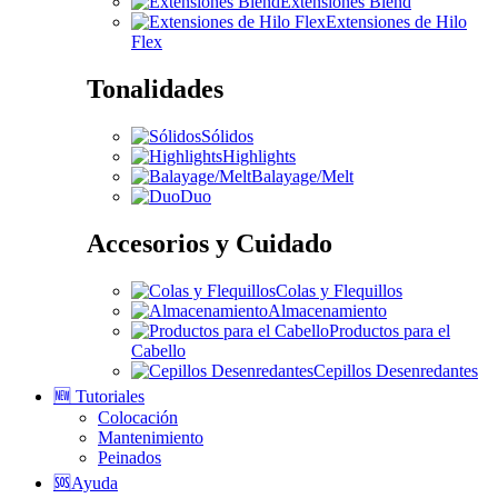
Extensiones Blend
Extensiones de Hilo
Flex
Tonalidades
Sólidos
Highlights
Balayage/Melt
Duo
Accesorios y Cuidado
Colas y Flequillos
Almacenamiento
Productos para el
Cabello
Cepillos Desenredantes
🆕 Tutoriales
Colocación
Mantenimiento
Peinados
🆘Ayuda