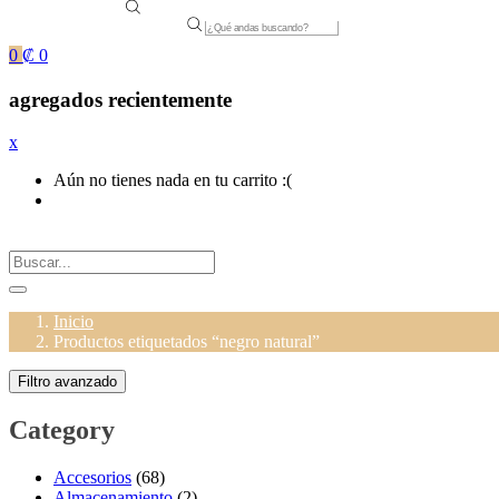
Products
search
0
₡
0
agregados recientemente
x
Aún no tienes nada en tu carrito :(
Inicio
Productos etiquetados “negro natural”
Filtro avanzado
Category
Accesorios
(68)
Almacenamiento
(2)