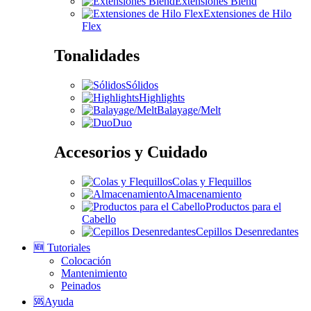
Extensiones Blend
Extensiones de Hilo
Flex
Tonalidades
Sólidos
Highlights
Balayage/Melt
Duo
Accesorios y Cuidado
Colas y Flequillos
Almacenamiento
Productos para el
Cabello
Cepillos Desenredantes
🆕 Tutoriales
Colocación
Mantenimiento
Peinados
🆘Ayuda