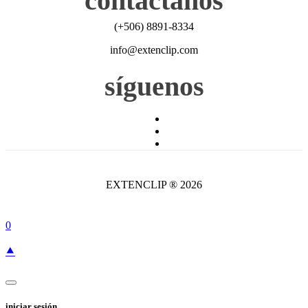
contáctanos
(+506) 8891-8334
info@extenclip.com
síguenos
EXTENCLIP ® 2026
0
⯅
iniciar sesión