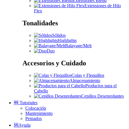
Extensiones Blend
Extensiones de Hilo
Flex
Tonalidades
Sólidos
Highlights
Balayage/Melt
Duo
Accesorios y Cuidado
Colas y Flequillos
Almacenamiento
Productos para el
Cabello
Cepillos Desenredantes
🆕 Tutoriales
Colocación
Mantenimiento
Peinados
🆘Ayuda