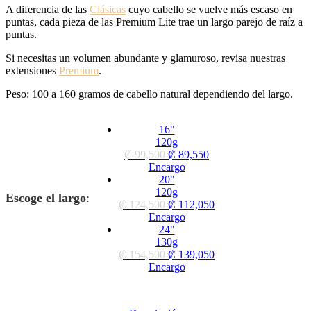
A diferencia de las
Clásicas
cuyo cabello se vuelve más escaso en
puntas, cada pieza de las Premium Lite trae un largo parejo de raíz a
puntas.
Si necesitas un volumen abundante y glamuroso, revisa nuestras
extensiones
Premium
.
Peso: 100 a 160 gramos de cabello natural dependiendo del largo.
16"
120g
₡
99,500
₡
89,550
Encargo
20"
120g
Escoge el largo
:
₡
124,500
₡
112,050
Encargo
24"
130g
₡
154,500
₡
139,050
Encargo