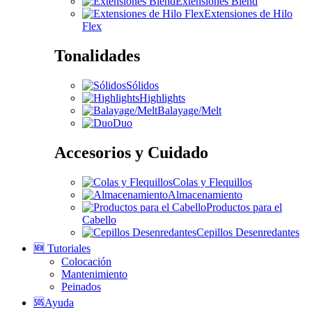
Extensiones Blend
Extensiones de Hilo
Flex
Tonalidades
Sólidos
Highlights
Balayage/Melt
Duo
Accesorios y Cuidado
Colas y Flequillos
Almacenamiento
Productos para el
Cabello
Cepillos Desenredantes
🆕 Tutoriales
Colocación
Mantenimiento
Peinados
🆘Ayuda