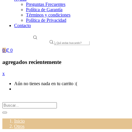
Preguntas Frecuentes
Política de Garantía
Términos y condiciones
Política de Privacidad
Contacto
Products
search
0
₡
0
agregados recientemente
x
Aún no tienes nada en tu carrito :(
Inicio
Otros