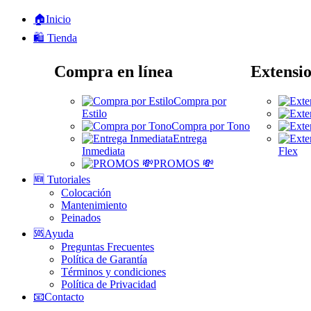
🏠Inicio
🛍️ Tienda
Compra en línea
Extensio
Compra por
Estilo
Compra por Tono
Entrega
Inmediata
Flex
PROMOS 💸
🆕 Tutoriales
Colocación
Mantenimiento
Peinados
🆘Ayuda
Preguntas Frecuentes
Política de Garantía
Términos y condiciones
Política de Privacidad
📧Contacto