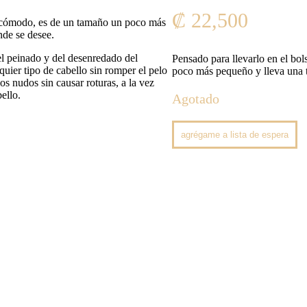
₡
22,500
 incómodo, es de un tamaño un poco más
nde se desee.
l peinado y del desenredado del
Pensado para llevarlo en el bo
uier tipo de cabello sin romper el pelo
poco más pequeño y lleva una t
os nudos sin causar roturas, a la vez
ello.
Agotado