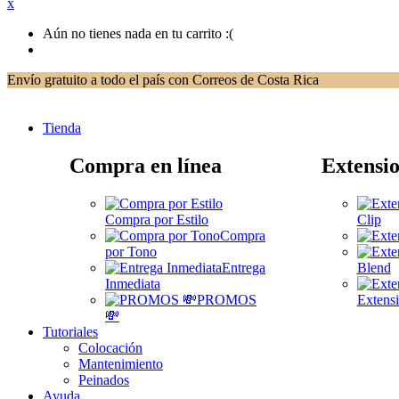
x
Aún no tienes nada en tu carrito :(
Envío gratuito a todo el país con Correos de Costa Rica
Tienda
Compra en línea
Extensio
Compra por Estilo
Clip
Compra
por Tono
Entrega
Blend
Inmediata
PROMOS
Extensi
💸
Tutoriales
Colocación
Mantenimiento
Peinados
Ayuda