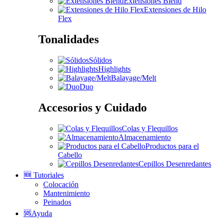
Extensiones Blend
Extensiones de Hilo
Flex
Tonalidades
Sólidos
Highlights
Balayage/Melt
Duo
Accesorios y Cuidado
Colas y Flequillos
Almacenamiento
Productos para el
Cabello
Cepillos Desenredantes
🆕 Tutoriales
Colocación
Mantenimiento
Peinados
🆘Ayuda