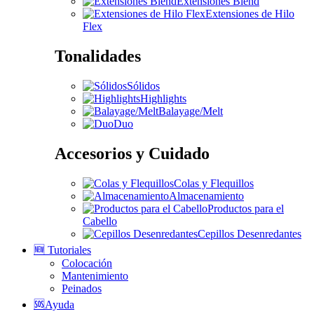
Extensiones Blend
Extensiones de Hilo
Flex
Tonalidades
Sólidos
Highlights
Balayage/Melt
Duo
Accesorios y Cuidado
Colas y Flequillos
Almacenamiento
Productos para el
Cabello
Cepillos Desenredantes
🆕 Tutoriales
Colocación
Mantenimiento
Peinados
🆘Ayuda