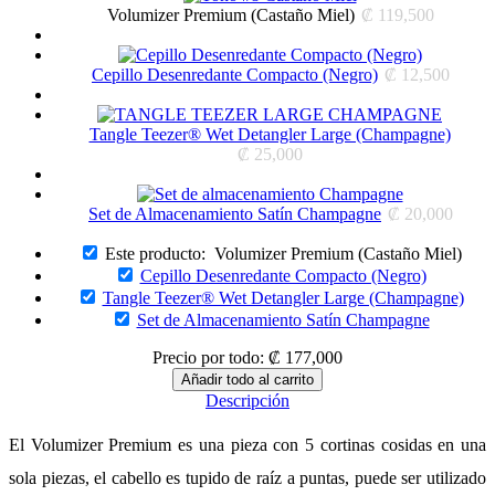
Volumizer Premium (Castaño Miel)
₡
119,500
Cepillo Desenredante Compacto (Negro)
₡
12,500
Tangle Teezer® Wet Detangler Large (Champagne)
₡
25,000
Set de Almacenamiento Satín Champagne
₡
20,000
Este producto:
Volumizer Premium (Castaño Miel)
Cepillo Desenredante Compacto (Negro)
Tangle Teezer® Wet Detangler Large (Champagne)
Set de Almacenamiento Satín Champagne
Precio por todo:
₡
177,000
Descripción
El Volumizer Premium es una pieza con 5 cortinas cosidas en una
sola piezas, el cabello es tupido de raíz a puntas, puede ser utilizado