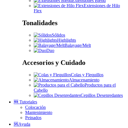
Extensiones Blend
Extensiones de Hilo
Flex
Tonalidades
Sólidos
Highlights
Balayage/Melt
Duo
Accesorios y Cuidado
Colas y Flequillos
Almacenamiento
Productos para el
Cabello
Cepillos Desenredantes
🆕 Tutoriales
Colocación
Mantenimiento
Peinados
🆘Ayuda