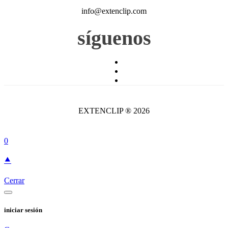
info@extenclip.com
síguenos
EXTENCLIP ® 2026
0
⯅
Cerrar
iniciar sesión