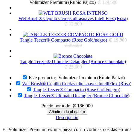
Volumizer Premium (Rubio Pajizo)
₡
129,500
Wet Brush® Cepillo Cerdas ultrasuaves IntelliFlex (Rosa)
₡
12,500
Cur
Tangle Teezer® Compacto (Rose Gold/negro)
₡
19,900
Original
pric
₡
25,000
price
is:
was:
₡ 1
₡ 25,000.
Tangle Teezer® Ultimate Detangler (Bronce Chocolate)
₡
25,000
Este producto:
Volumizer Premium (Rubio Pajizo)
Wet Brush® Cepillo Cerdas ultrasuaves IntelliFlex (Rosa)
Tangle Teezer® Compacto (Rose Gold/negro)
Tangle Teezer® Ultimate Detangler (Bronce Chocolate)
Precio por todo:
₡
186,900
Descripción
El Volumizer Premium es una pieza con 5 cortinas cosidas en una