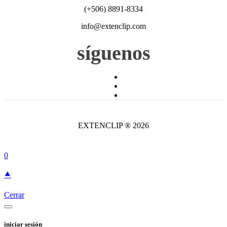
(+506) 8891-8334
info@extenclip.com
síguenos
EXTENCLIP ® 2026
0
⯅
Cerrar
iniciar sesión