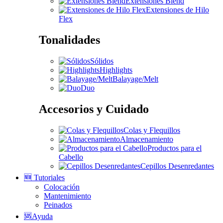
Extensiones Blend
Extensiones de Hilo
Flex
Tonalidades
Sólidos
Highlights
Balayage/Melt
Duo
Accesorios y Cuidado
Colas y Flequillos
Almacenamiento
Productos para el
Cabello
Cepillos Desenredantes
🆕 Tutoriales
Colocación
Mantenimiento
Peinados
🆘Ayuda