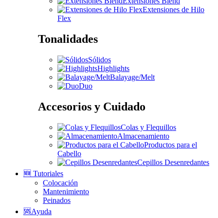
Extensiones Blend
Extensiones de Hilo
Flex
Tonalidades
Sólidos
Highlights
Balayage/Melt
Duo
Accesorios y Cuidado
Colas y Flequillos
Almacenamiento
Productos para el
Cabello
Cepillos Desenredantes
🆕 Tutoriales
Colocación
Mantenimiento
Peinados
🆘Ayuda