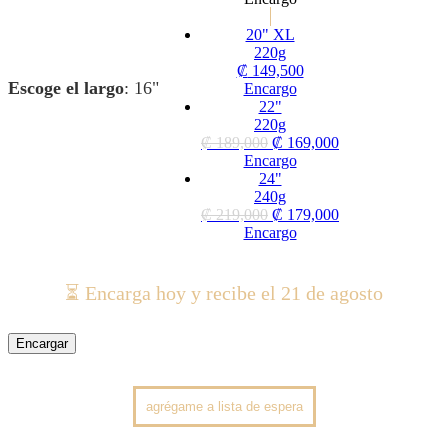
20" XL
220g
₡
149,500
Escoge el largo
:
16"
Encargo
22"
220g
₡
189,000
₡
169,000
Encargo
24"
240g
₡
219,000
₡
179,000
Encargo
⏳ Encarga hoy y recibe el 21 de agosto
Encargar