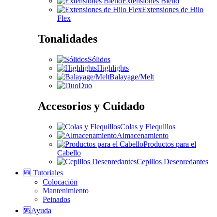
Extensiones Blend
Extensiones de Hilo
Flex
Tonalidades
Sólidos
Highlights
Balayage/Melt
Duo
Accesorios y Cuidado
Colas y Flequillos
Almacenamiento
Productos para el
Cabello
Cepillos Desenredantes
🆕 Tutoriales
Colocación
Mantenimiento
Peinados
🆘Ayuda