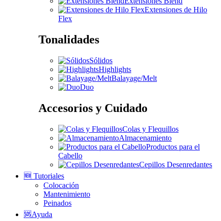
Extensiones Blend
Extensiones de Hilo
Flex
Tonalidades
Sólidos
Highlights
Balayage/Melt
Duo
Accesorios y Cuidado
Colas y Flequillos
Almacenamiento
Productos para el
Cabello
Cepillos Desenredantes
🆕 Tutoriales
Colocación
Mantenimiento
Peinados
🆘Ayuda