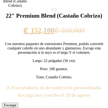
22″ Premium Blend (Castaño Cobrizo)
Current
Origina
₡
152,100
₡
169,000
price
price
Con nuestros paquetes de extensiones Premium, podrás convertir
is:
was:
cualquier cabello en uno abundante y glamuroso. Escoge esta
presentación si lo tuyo es el largo Y el volumen.
₡ 152,100.
₡ 169,0
Largo: 22 pulgadas (56 cm).
Peso: 180 gramos.
Tono: Castaño Cobrizo.
⚠️ Este producto es de confección personalizada.
Encarga hoy y recibe el 29 de agosto
Encargar