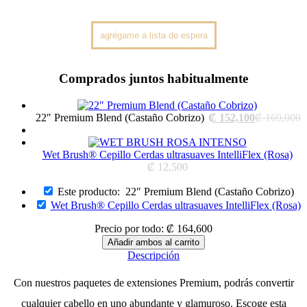
Comprados juntos habitualmente
Current
O
22″ Premium Blend (Castaño Cobrizo)
₡
152,100
₡
169,000
price
p
is:
w
₡ 152,100.
₡
Wet Brush® Cepillo Cerdas ultrasuaves IntelliFlex (Rosa)
₡
12,500
Este producto:
22″ Premium Blend (Castaño Cobrizo)
Wet Brush® Cepillo Cerdas ultrasuaves IntelliFlex (Rosa)
Precio por todo:
₡
164,600
Descripción
Con nuestros paquetes de extensiones Premium, podrás convertir
cualquier cabello en uno abundante y glamuroso. Escoge esta