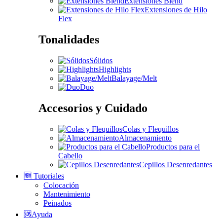
Extensiones Blend
Extensiones de Hilo
Flex
Tonalidades
Sólidos
Highlights
Balayage/Melt
Duo
Accesorios y Cuidado
Colas y Flequillos
Almacenamiento
Productos para el
Cabello
Cepillos Desenredantes
🆕 Tutoriales
Colocación
Mantenimiento
Peinados
🆘Ayuda