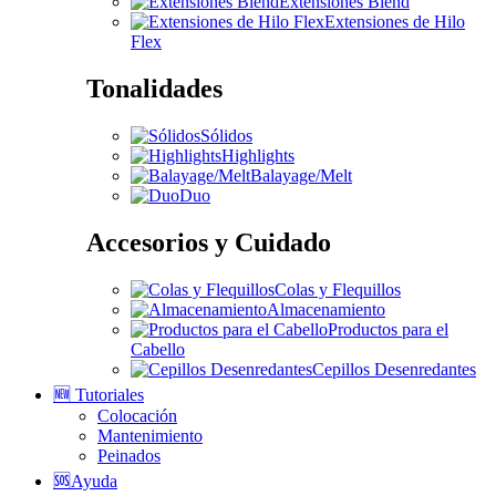
Extensiones Blend
Extensiones de Hilo
Flex
Tonalidades
Sólidos
Highlights
Balayage/Melt
Duo
Accesorios y Cuidado
Colas y Flequillos
Almacenamiento
Productos para el
Cabello
Cepillos Desenredantes
🆕 Tutoriales
Colocación
Mantenimiento
Peinados
🆘Ayuda