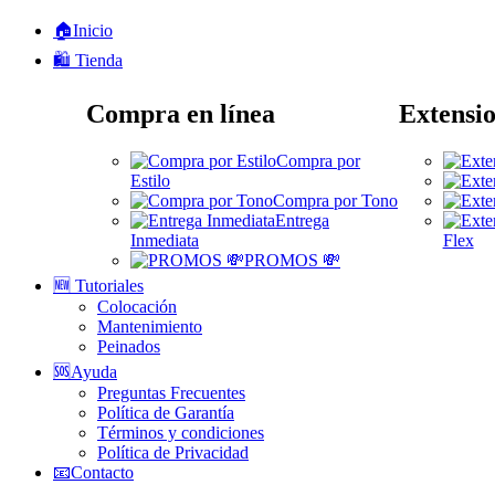
🏠Inicio
🛍️ Tienda
Compra en línea
Extensio
Compra por
Estilo
Compra por Tono
Entrega
Inmediata
Flex
PROMOS 💸
🆕 Tutoriales
Colocación
Mantenimiento
Peinados
🆘Ayuda
Preguntas Frecuentes
Política de Garantía
Términos y condiciones
Política de Privacidad
📧Contacto