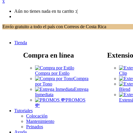
x
Aún no tienes nada en tu carrito :(
Envío gratuito a todo el país con Correos de Costa Rica
Tienda
Compra en línea
Extensio
Compra por Estilo
Clip
Compra
por Tono
Entrega
Blend
Inmediata
PROMOS
Extensi
💸
Tutoriales
Colocación
Mantenimiento
Peinados
Ayuda