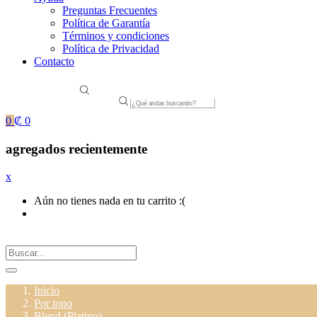
Preguntas Frecuentes
Política de Garantía
Términos y condiciones
Política de Privacidad
Contacto
Products
search
0
₡
0
agregados recientemente
x
Aún no tienes nada en tu carrito :(
Inicio
Por tono
Blend (Platino)