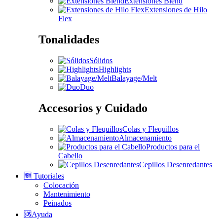
Extensiones Blend
Extensiones de Hilo
Flex
Tonalidades
Sólidos
Highlights
Balayage/Melt
Duo
Accesorios y Cuidado
Colas y Flequillos
Almacenamiento
Productos para el
Cabello
Cepillos Desenredantes
🆕 Tutoriales
Colocación
Mantenimiento
Peinados
🆘Ayuda