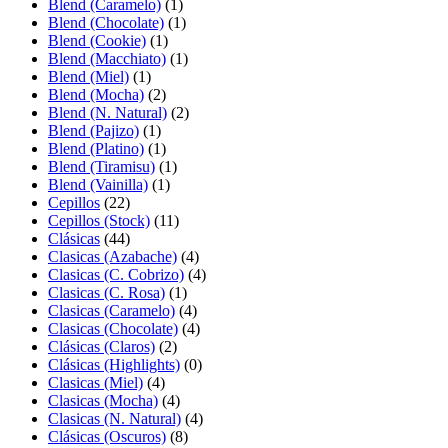
Blend (Caramelo)
(1)
Blend (Chocolate)
(1)
Blend (Cookie)
(1)
Blend (Macchiato)
(1)
Blend (Miel)
(1)
Blend (Mocha)
(2)
Blend (N. Natural)
(2)
Blend (Pajizo)
(1)
Blend (Platino)
(1)
Blend (Tiramisu)
(1)
Blend (Vainilla)
(1)
Cepillos
(22)
Cepillos (Stock)
(11)
Clásicas
(44)
Clasicas (Azabache)
(4)
Clasicas (C. Cobrizo)
(4)
Clasicas (C. Rosa)
(1)
Clasicas (Caramelo)
(4)
Clasicas (Chocolate)
(4)
Clásicas (Claros)
(2)
Clásicas (Highlights)
(0)
Clasicas (Miel)
(4)
Clasicas (Mocha)
(4)
Clasicas (N. Natural)
(4)
Clásicas (Oscuros)
(8)