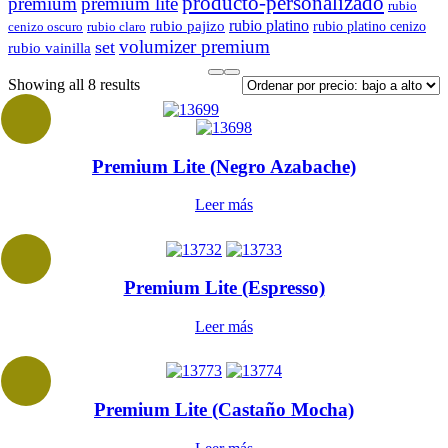
producto-personalizado
premium
premium lite
rubio
rubio platino
rubio pajizo
rubio platino cenizo
cenizo oscuro
rubio claro
volumizer premium
set
rubio vainilla
Sorted
Showing all 8 results
by
price:
low
to
Premium Lite (Negro Azabache)
high
Leer más
Premium Lite (Espresso)
Leer más
Premium Lite (Castaño Mocha)