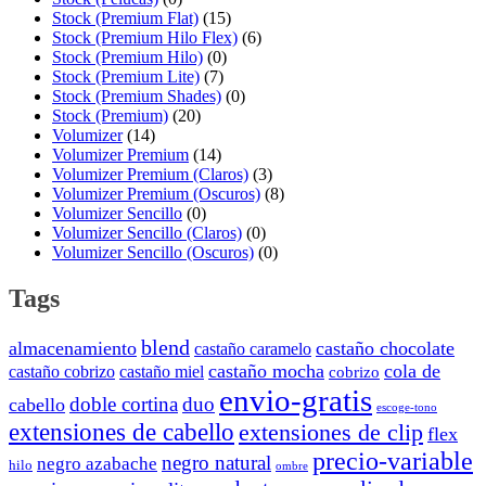
Stock (Premium Flat)
(15)
Stock (Premium Hilo Flex)
(6)
Stock (Premium Hilo)
(0)
Stock (Premium Lite)
(7)
Stock (Premium Shades)
(0)
Stock (Premium)
(20)
Volumizer
(14)
Volumizer Premium
(14)
Volumizer Premium (Claros)
(3)
Volumizer Premium (Oscuros)
(8)
Volumizer Sencillo
(0)
Volumizer Sencillo (Claros)
(0)
Volumizer Sencillo (Oscuros)
(0)
Tags
blend
almacenamiento
castaño chocolate
castaño caramelo
castaño mocha
cola de
castaño cobrizo
castaño miel
cobrizo
envio-gratis
doble cortina
duo
cabello
escoge-tono
extensiones de cabello
extensiones de clip
flex
precio-variable
negro natural
negro azabache
hilo
ombre