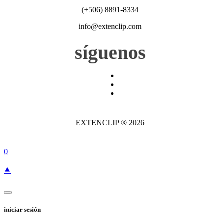
(+506) 8891-8334
info@extenclip.com
síguenos
EXTENCLIP ® 2026
0
⯅
iniciar sesión