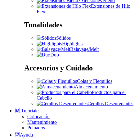
Extensiones Blend
Extensiones de Hilo
Flex
Tonalidades
Sólidos
Highlights
Balayage/Melt
Duo
Accesorios y Cuidado
Colas y Flequillos
Almacenamiento
Productos para el
Cabello
Cepillos Desenredantes
🆕 Tutoriales
Colocación
Mantenimiento
Peinados
🆘Ayuda