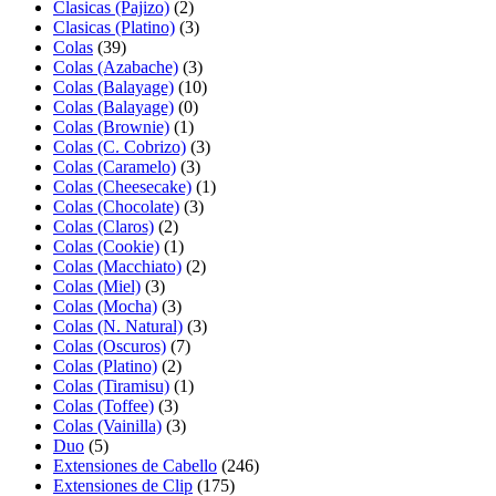
Clasicas (Pajizo)
(2)
Clasicas (Platino)
(3)
Colas
(39)
Colas (Azabache)
(3)
Colas (Balayage)
(10)
Colas (Balayage)
(0)
Colas (Brownie)
(1)
Colas (C. Cobrizo)
(3)
Colas (Caramelo)
(3)
Colas (Cheesecake)
(1)
Colas (Chocolate)
(3)
Colas (Claros)
(2)
Colas (Cookie)
(1)
Colas (Macchiato)
(2)
Colas (Miel)
(3)
Colas (Mocha)
(3)
Colas (N. Natural)
(3)
Colas (Oscuros)
(7)
Colas (Platino)
(2)
Colas (Tiramisu)
(1)
Colas (Toffee)
(3)
Colas (Vainilla)
(3)
Duo
(5)
Extensiones de Cabello
(246)
Extensiones de Clip
(175)