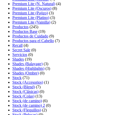
Premium Lite (N. Natural)
(4)
Premium Lite (Oscuros)
(8)
Premium Lite (Pajizo)
(3)
Premium Lite (Platino)
(3)
Premium Lite (Vainilla)
(2)
Productos
(245)
Productos Base
(19)
Productos de Cuidado
(9)
Productos para el Cabello
(7)
Recall
(4)
Secret Sale
(0)
Servicios
(0)
Shades
(19)
Shades (Balayage)
(3)
Shades (Highlights)
(3)
Shades (Ombre)
(0)
Stock
(71)
Stock (Accesorios)
(1)
Stock (Blend)
(7)
Stock (Clásicas)
(0)
Stock (Colas)
(13)
Stock (de camino)
(6)
Stock (de camino) 2
(0)
Stock (Flequillos)
(2)
Stock (Pelucas)
(0)