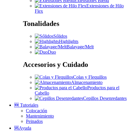
Extensiones Blend
Extensiones de Hilo
Flex
Tonalidades
Sólidos
Highlights
Balayage/Melt
Duo
Accesorios y Cuidado
Colas y Flequillos
Almacenamiento
Productos para el
Cabello
Cepillos Desenredantes
🆕 Tutoriales
Colocación
Mantenimiento
Peinados
🆘Ayuda