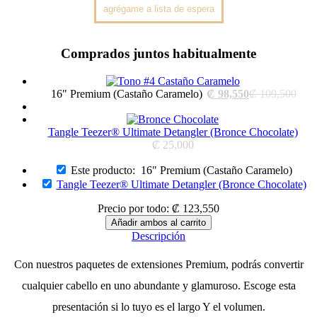
Comprados juntos habitualmente
Current
Orig
16" Premium (Castaño Caramelo)
₡
98,550
₡
109,500
price
pric
is:
was:
₡ 98,550.
₡ 10
Tangle Teezer® Ultimate Detangler (Bronce Chocolate)
₡
25,000
Este producto:
16" Premium (Castaño Caramelo)
Tangle Teezer® Ultimate Detangler (Bronce Chocolate)
Precio por todo:
₡
123,550
Descripción
Con nuestros paquetes de extensiones Premium, podrás convertir
cualquier cabello en uno abundante y glamuroso. Escoge esta
presentación si lo tuyo es el largo Y el volumen.