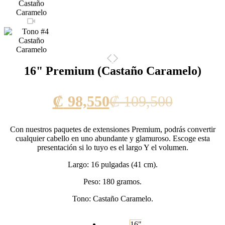
16" Premium (Castaño Caramelo)
Current
Original
₡
98,550
₡
109,500
price
price
Con nuestros paquetes de extensiones Premium, podrás convertir
is:
was:
cualquier cabello en uno abundante y glamuroso. Escoge esta
presentación si lo tuyo es el largo Y el volumen.
₡ 98,550.
₡ 109,5
Largo: 16 pulgadas (41 cm).
Peso: 180 gramos.
Tono: Castaño Caramelo.
16"