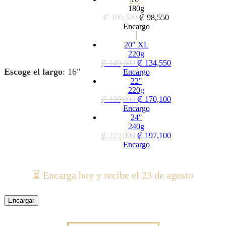
180g
₡
109,500
₡
98,550
Encargo
20" XL
220g
₡
149,500
₡
134,550
Escoge el largo
:
16"
Encargo
22"
220g
₡
189,000
₡
170,100
Encargo
24"
240g
₡
219,000
₡
197,100
Encargo
⏳ Encarga hoy y recibe el 23 de agosto
Encargar