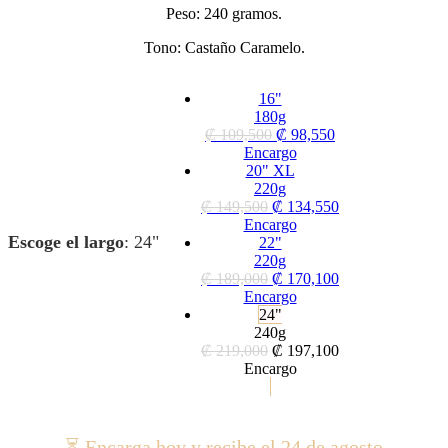
Peso: 240 gramos.
Tono: Castaño Caramelo.
16"
180g
₡
109,500
₡
98,550
Encargo
20" XL
220g
₡
149,500
₡
134,550
Encargo
Escoge el largo
:
24"
22"
220g
₡
189,000
₡
170,100
Encargo
24"
240g
₡
219,000
₡
197,100
Encargo
⏳ Encarga hoy y recibe el 24 de agosto