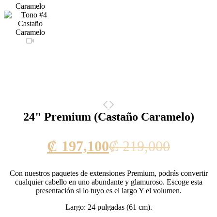
24" Premium (Castaño Caramelo)
Current
Origina
₡
197,100
₡
219,000
price
price
Con nuestros paquetes de extensiones Premium, podrás convertir
is:
was:
cualquier cabello en uno abundante y glamuroso. Escoge esta
presentación si lo tuyo es el largo Y el volumen.
₡ 197,100.
₡ 219,0
Largo: 24 pulgadas (61 cm).