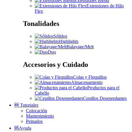
Extensiones Blend
Extensiones de Hilo
Flex
Tonalidades
Sólidos
Highlights
Balayage/Melt
Duo
Accesorios y Cuidado
Colas y Flequillos
Almacenamiento
Productos para el
Cabello
Cepillos Desenredantes
🆕 Tutoriales
Colocación
Mantenimiento
Peinados
🆘Ayuda