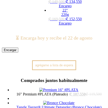
₡
149,500
₡
134,550
Encargo
22"
220g
₡
169,500
₡
152,550
Encargo
⏳ Encarga hoy y recibe el 22 de agosto
Encargar
Comprados juntos habitualmente
Current
Orig
16" Premium #PLATA (Plateado)
₡
107,550
₡
119,500
price
pric
is:
was
₡ 107,550.
₡ 1
Tangle Teezer® Ultimate Detangler (Bronce Chocolate)