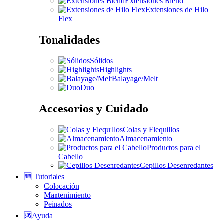
Extensiones Blend
Extensiones de Hilo
Flex
Tonalidades
Sólidos
Highlights
Balayage/Melt
Duo
Accesorios y Cuidado
Colas y Flequillos
Almacenamiento
Productos para el
Cabello
Cepillos Desenredantes
🆕 Tutoriales
Colocación
Mantenimiento
Peinados
🆘Ayuda