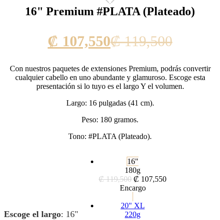
16" Premium #PLATA (Plateado)
Current
Origina
₡
107,550
₡
119,500
price
price
Con nuestros paquetes de extensiones Premium, podrás convertir
is:
was:
cualquier cabello en uno abundante y glamuroso. Escoge esta
presentación si lo tuyo es el largo Y el volumen.
₡ 107,550.
₡ 119,5
Largo: 16 pulgadas (41 cm).
Peso: 180 gramos.
Tono: #PLATA (Plateado).
16"
180g
₡
119,500
₡
107,550
Encargo
20" XL
Escoge el largo
:
16"
220g