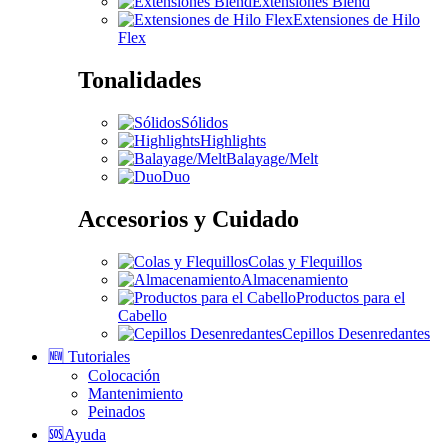
Extensiones Blend
Extensiones de Hilo
Flex
Tonalidades
Sólidos
Highlights
Balayage/Melt
Duo
Accesorios y Cuidado
Colas y Flequillos
Almacenamiento
Productos para el
Cabello
Cepillos Desenredantes
🆕 Tutoriales
Colocación
Mantenimiento
Peinados
🆘Ayuda