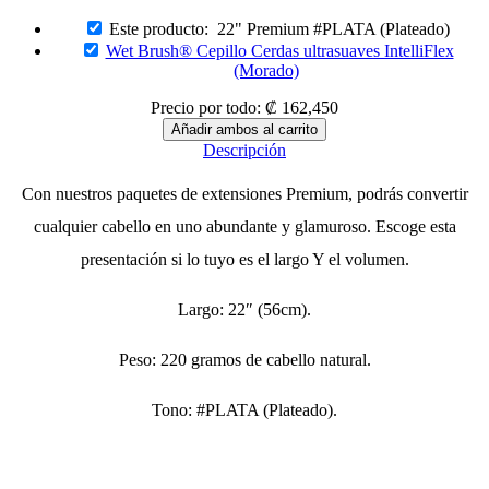
price
price
is:
was:
Este producto:
22" Premium #PLATA (Plateado)
₡ 9,900.
₡ 12,500.
Wet Brush® Cepillo Cerdas ultrasuaves IntelliFlex
(Morado)
Precio por todo:
₡
162,450
Descripción
Con nuestros paquetes de extensiones Premium, podrás convertir
cualquier cabello en uno abundante y glamuroso. Escoge esta
presentación si lo tuyo es el largo Y el volumen.
Largo: 22″ (56cm).
Peso: 220 gramos de cabello natural.
Tono: #PLATA (Plateado).