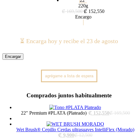
22"
220g
₡
169,500
₡
152,550
Encargo
⏳ Encarga hoy y recibe el 23 de agosto
Encargar
Comprados juntos habitualmente
Current
Orig
22" Premium #PLATA (Plateado)
₡
152,550
₡
169,500
price
pric
is:
was
₡ 152,550.
₡ 1
Wet Brush® Cepillo Cerdas ultrasuaves IntelliFlex (Morado)
Current
Original
₡
9,900
₡
12,500