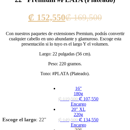
Current
Origina
₡
152,550
₡
169,500
price
price
Con nuestros paquetes de extensiones Premium, podrás convertir
is:
was:
cualquier cabello en uno abundante y glamuroso. Escoge esta
presentación si lo tuyo es el largo Y el volumen.
₡ 152,550.
₡ 169,5
Largo: 22 pulgadas (56 cm).
Peso: 220 gramos.
Tono: #PLATA (Plateado).
16"
180g
₡
119,500
₡
107,550
Encargo
20" XL
220g
Escoge el largo
:
22"
₡
149,500
₡
134,550
Encargo