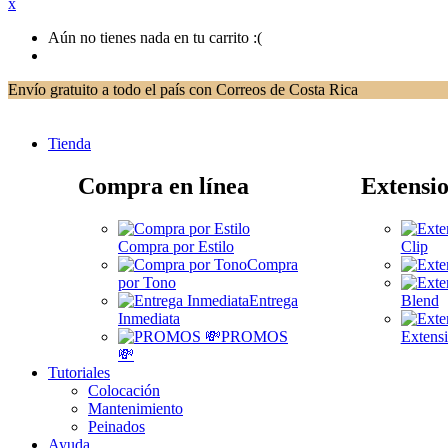
x
Aún no tienes nada en tu carrito :(
Envío gratuito a todo el país con Correos de Costa Rica
Tienda
Compra en línea
Extensio
Compra por Estilo
Clip
Compra
por Tono
Entrega
Blend
Inmediata
PROMOS
Extensi
💸
Tutoriales
Colocación
Mantenimiento
Peinados
Ayuda