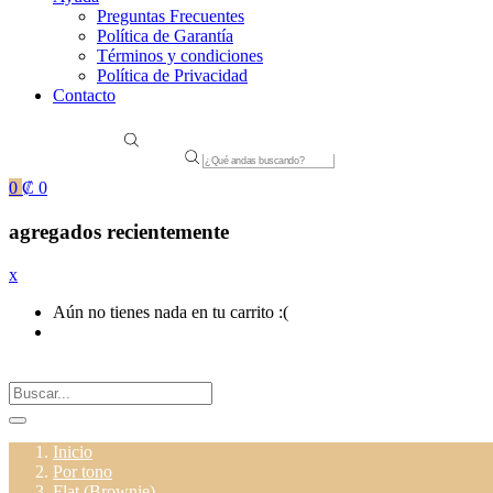
Preguntas Frecuentes
Política de Garantía
Términos y condiciones
Política de Privacidad
Contacto
Products
search
0
₡
0
agregados recientemente
x
Aún no tienes nada en tu carrito :(
Inicio
Por tono
Flat (Brownie)