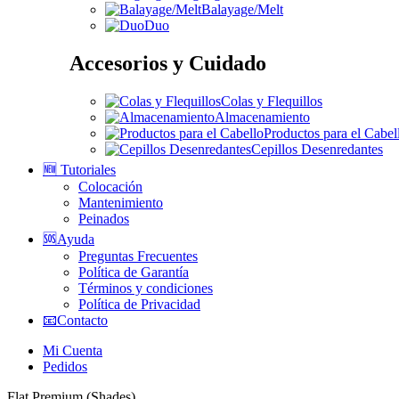
Balayage/Melt
Duo
Accesorios y Cuidado
Colas y Flequillos
Almacenamiento
Productos para el Cabel
Cepillos Desenredantes
🆕 Tutoriales
Colocación
Mantenimiento
Peinados
🆘Ayuda
Preguntas Frecuentes
Política de Garantía
Términos y condiciones
Política de Privacidad
📧Contacto
Mi Cuenta
Pedidos
Flat Premium (Shades)