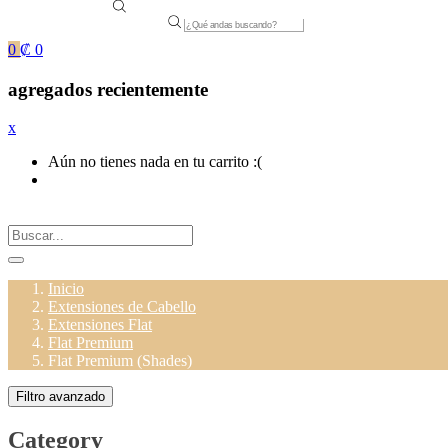
Products
search
0
₡
0
agregados recientemente
x
Aún no tienes nada en tu carrito :(
Inicio
Extensiones de Cabello
Extensiones Flat
Flat Premium
Flat Premium (Shades)
Filtro avanzado
Category