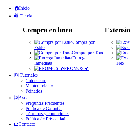
🏠Inicio
🛍️ Tienda
Compra en línea
Extensio
Compra por
Estilo
Compra por Tono
Entrega
Inmediata
Flex
PROMOS 💸
🆕 Tutoriales
Colocación
Mantenimiento
Peinados
🆘Ayuda
Preguntas Frecuentes
Política de Garantía
Términos y condiciones
Política de Privacidad
📧Contacto