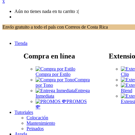
x
Aún no tienes nada en tu carrito :(
Envío gratuito a todo el país con Correos de Costa Rica
Tienda
Compra en línea
Extensio
Compra por Estilo
Clip
Compra
por Tono
Entrega
Blend
Inmediata
PROMOS
Extensi
💸
Tutoriales
Colocación
Mantenimiento
Peinados
Ayuda