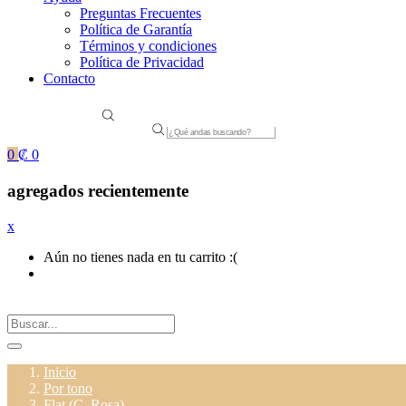
Preguntas Frecuentes
Política de Garantía
Términos y condiciones
Política de Privacidad
Contacto
Products
search
0
₡
0
agregados recientemente
x
Aún no tienes nada en tu carrito :(
Inicio
Por tono
Flat (C. Rosa)