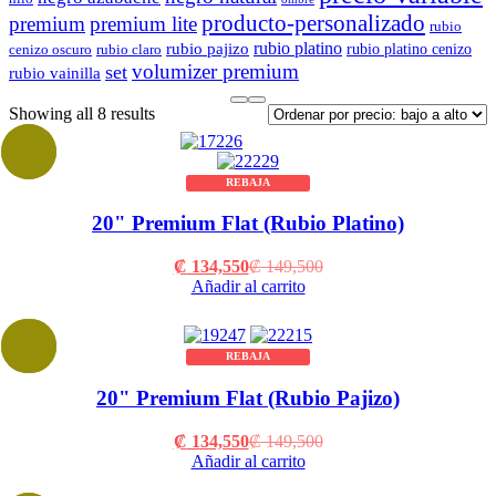
producto-personalizado
premium
premium lite
rubio
rubio platino
rubio pajizo
rubio platino cenizo
cenizo oscuro
rubio claro
volumizer premium
set
rubio vainilla
Sorted
Showing all 8 results
by
price:
low
REBAJA
to
high
20" Premium Flat (Rubio Platino)
Current
Original
₡
134,550
₡
149,500
price
price
Añadir al carrito
is:
was:
₡ 134,550.
₡ 149,500.
REBAJA
20" Premium Flat (Rubio Pajizo)
Current
Original
₡
134,550
₡
149,500
price
price
Añadir al carrito
is:
was: