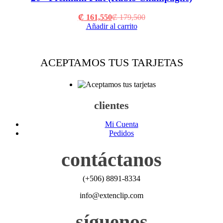
Current
Original
₡
161,550
₡
179,500
price
price
Añadir al carrito
is:
was:
₡ 161,550.
₡ 179,500.
ACEPTAMOS TUS TARJETAS
clientes
Mi Cuenta
Pedidos
contáctanos
(+506) 8891-8334
info@extenclip.com
síguenos