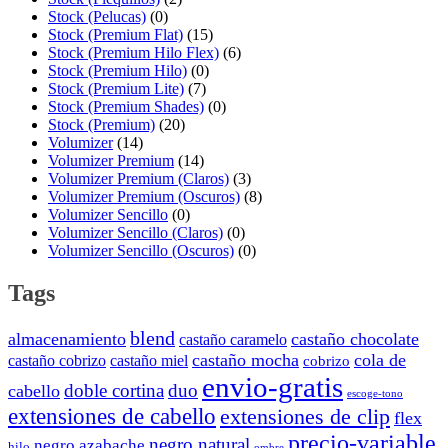
Stock (Pelucas)
(0)
Stock (Premium Flat)
(15)
Stock (Premium Hilo Flex)
(6)
Stock (Premium Hilo)
(0)
Stock (Premium Lite)
(7)
Stock (Premium Shades)
(0)
Stock (Premium)
(20)
Volumizer
(14)
Volumizer Premium
(14)
Volumizer Premium (Claros)
(3)
Volumizer Premium (Oscuros)
(8)
Volumizer Sencillo
(0)
Volumizer Sencillo (Claros)
(0)
Volumizer Sencillo (Oscuros)
(0)
Tags
blend
almacenamiento
castaño chocolate
castaño caramelo
castaño mocha
cola de
castaño cobrizo
castaño miel
cobrizo
envio-gratis
doble cortina
duo
cabello
escoge-tono
extensiones de cabello
extensiones de clip
flex
precio-variable
negro natural
negro azabache
hilo
ombre