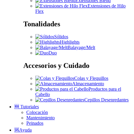
Extensiones Blend
Extensiones de Hilo
Flex
Tonalidades
Sólidos
Highlights
Balayage/Melt
Duo
Accesorios y Cuidado
Colas y Flequillos
Almacenamiento
Productos para el
Cabello
Cepillos Desenredantes
🆕 Tutoriales
Colocación
Mantenimiento
Peinados
🆘Ayuda