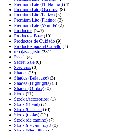
Premium Lite (N. Natural)
(4)
Premium Lite (Oscuros)
(8)
Premium Lite (Pajizo)
(3)
Premium Lite (Platino)
(3)
Premium Lite (Vainilla)
(2)
Productos
(245)
Productos Base
(19)
Productos de Cuidado
(9)
Productos para el Cabello
(7)
rebajas-agosto
(281)
Recall
(4)
Secret Sale
(0)
Servicios
(0)
Shades
(19)
Shades (Balayage)
(3)
Shades (Highlights)
(3)
Shades (Ombre)
(0)
Stock
(71)
Stock (Accesorios)
(1)
Stock (Blend)
(7)
Stock (Clásicas)
(0)
Stock (Colas)
(13)
Stock (de camino)
(7)
Stock (de camino) 2
(0)
Stock (Flequillos)
(2)