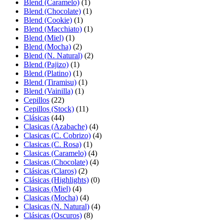
Blend (Caramelo)
(1)
Blend (Chocolate)
(1)
Blend (Cookie)
(1)
Blend (Macchiato)
(1)
Blend (Miel)
(1)
Blend (Mocha)
(2)
Blend (N. Natural)
(2)
Blend (Pajizo)
(1)
Blend (Platino)
(1)
Blend (Tiramisu)
(1)
Blend (Vainilla)
(1)
Cepillos
(22)
Cepillos (Stock)
(11)
Clásicas
(44)
Clasicas (Azabache)
(4)
Clasicas (C. Cobrizo)
(4)
Clasicas (C. Rosa)
(1)
Clasicas (Caramelo)
(4)
Clasicas (Chocolate)
(4)
Clásicas (Claros)
(2)
Clásicas (Highlights)
(0)
Clasicas (Miel)
(4)
Clasicas (Mocha)
(4)
Clasicas (N. Natural)
(4)
Clásicas (Oscuros)
(8)