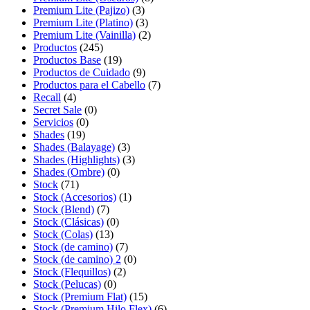
Premium Lite (Pajizo)
(3)
Premium Lite (Platino)
(3)
Premium Lite (Vainilla)
(2)
Productos
(245)
Productos Base
(19)
Productos de Cuidado
(9)
Productos para el Cabello
(7)
Recall
(4)
Secret Sale
(0)
Servicios
(0)
Shades
(19)
Shades (Balayage)
(3)
Shades (Highlights)
(3)
Shades (Ombre)
(0)
Stock
(71)
Stock (Accesorios)
(1)
Stock (Blend)
(7)
Stock (Clásicas)
(0)
Stock (Colas)
(13)
Stock (de camino)
(7)
Stock (de camino) 2
(0)
Stock (Flequillos)
(2)
Stock (Pelucas)
(0)
Stock (Premium Flat)
(15)
Stock (Premium Hilo Flex)
(6)