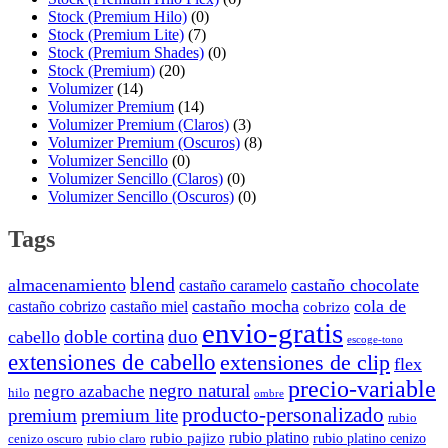
Stock (Premium Hilo)
(0)
Stock (Premium Lite)
(7)
Stock (Premium Shades)
(0)
Stock (Premium)
(20)
Volumizer
(14)
Volumizer Premium
(14)
Volumizer Premium (Claros)
(3)
Volumizer Premium (Oscuros)
(8)
Volumizer Sencillo
(0)
Volumizer Sencillo (Claros)
(0)
Volumizer Sencillo (Oscuros)
(0)
Tags
blend
almacenamiento
castaño chocolate
castaño caramelo
castaño mocha
cola de
castaño cobrizo
castaño miel
cobrizo
envio-gratis
doble cortina
duo
cabello
escoge-tono
extensiones de cabello
extensiones de clip
flex
precio-variable
negro natural
negro azabache
hilo
ombre
producto-personalizado
premium
premium lite
rubio
rubio platino
rubio pajizo
rubio platino cenizo
cenizo oscuro
rubio claro