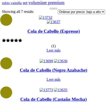
volumizer premium
set
rubio vainilla
Sorted
Showing all 7 results
by
price:
low
to
Cola de Cabello (Espresso)
high
Valorado en
(
1
)
5.00
de 5
Leer más
Cola de Cabello (Negro Azabache)
Leer más
Cola de Cabello (Castaño Mocha)