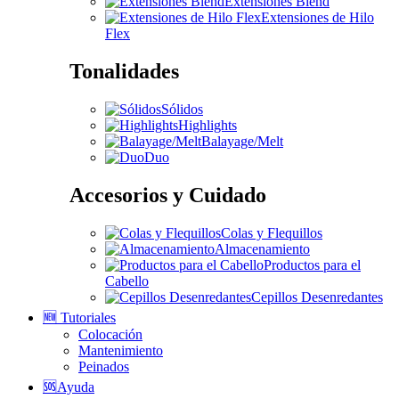
Extensiones Blend
Extensiones de Hilo
Flex
Tonalidades
Sólidos
Highlights
Balayage/Melt
Duo
Accesorios y Cuidado
Colas y Flequillos
Almacenamiento
Productos para el
Cabello
Cepillos Desenredantes
🆕 Tutoriales
Colocación
Mantenimiento
Peinados
🆘Ayuda