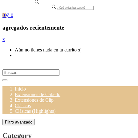
Products
search
0
₡
0
agregados recientemente
x
Aún no tienes nada en tu carrito :(
Inicio
Extensiones de Cabello
Extensiones de Clip
Clásicas
Clásicas (Highlights)
Filtro avanzado
Category