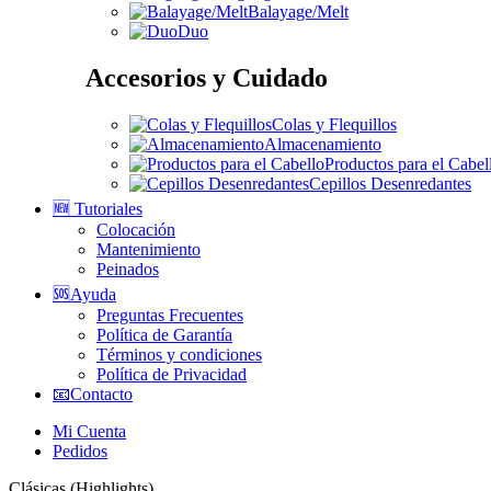
Balayage/Melt
Duo
Accesorios y Cuidado
Colas y Flequillos
Almacenamiento
Productos para el Cabel
Cepillos Desenredantes
🆕 Tutoriales
Colocación
Mantenimiento
Peinados
🆘Ayuda
Preguntas Frecuentes
Política de Garantía
Términos y condiciones
Política de Privacidad
📧Contacto
Mi Cuenta
Pedidos
Clásicas (Highlights)