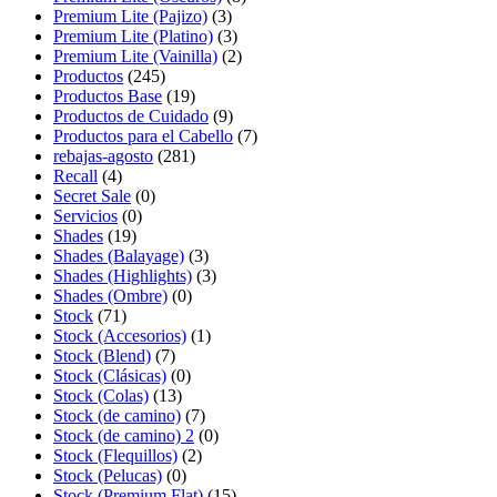
Premium Lite (Pajizo)
(3)
Premium Lite (Platino)
(3)
Premium Lite (Vainilla)
(2)
Productos
(245)
Productos Base
(19)
Productos de Cuidado
(9)
Productos para el Cabello
(7)
rebajas-agosto
(281)
Recall
(4)
Secret Sale
(0)
Servicios
(0)
Shades
(19)
Shades (Balayage)
(3)
Shades (Highlights)
(3)
Shades (Ombre)
(0)
Stock
(71)
Stock (Accesorios)
(1)
Stock (Blend)
(7)
Stock (Clásicas)
(0)
Stock (Colas)
(13)
Stock (de camino)
(7)
Stock (de camino) 2
(0)
Stock (Flequillos)
(2)
Stock (Pelucas)
(0)
Stock (Premium Flat)
(15)