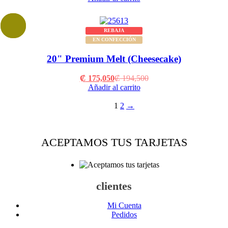
is:
was:
₡ 170,550.
₡ 189,500.
REBAJA
EN CONFECCIÓN
20" Premium Melt (Cheesecake)
Current
Original
₡
175,050
₡
194,500
price
price
Añadir al carrito
is:
was:
₡ 175,050.
₡ 194,500.
1
2
→
ACEPTAMOS TUS TARJETAS
clientes
Mi Cuenta
Pedidos