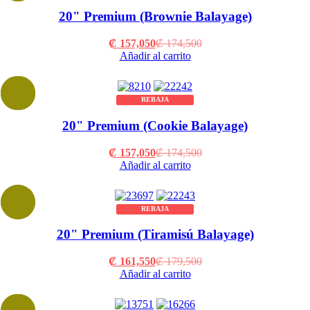
20" Premium (Brownie Balayage)
Current
Original
₡
157,050
₡
174,500
price
price
Añadir al carrito
is:
was:
₡ 157,050.
₡ 174,500.
REBAJA
20" Premium (Cookie Balayage)
Current
Original
₡
157,050
₡
174,500
price
price
Añadir al carrito
is:
was:
₡ 157,050.
₡ 174,500.
REBAJA
20" Premium (Tiramisú Balayage)
Current
Original
₡
161,550
₡
179,500
price
price
Añadir al carrito
is:
was:
₡ 161,550.
₡ 179,500.