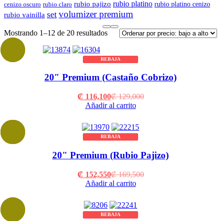
rubio platino
rubio pajizo
rubio platino cenizo
cenizo oscuro
rubio claro
volumizer premium
set
rubio vainilla
Sorted
Mostrando 1–12 de 20 resultados
by
price:
low
REBAJA
to
20″ Premium (Castaño Cobrizo)
high
Current
Original
₡
116,100
₡
129,000
price
price
Añadir al carrito
is:
was:
₡ 116,100.
₡ 129,000.
REBAJA
20" Premium (Rubio Pajizo)
Current
Original
₡
152,550
₡
169,500
price
price
Añadir al carrito
is:
was:
₡ 152,550.
₡ 169,500.
REBAJA