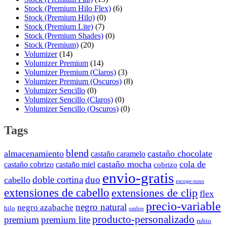
Stock (Premium Hilo Flex)
(6)
Stock (Premium Hilo)
(0)
Stock (Premium Lite)
(7)
Stock (Premium Shades)
(0)
Stock (Premium)
(20)
Volumizer
(14)
Volumizer Premium
(14)
Volumizer Premium (Claros)
(3)
Volumizer Premium (Oscuros)
(8)
Volumizer Sencillo
(0)
Volumizer Sencillo (Claros)
(0)
Volumizer Sencillo (Oscuros)
(0)
Tags
blend
almacenamiento
castaño chocolate
castaño caramelo
castaño mocha
cola de
castaño cobrizo
castaño miel
cobrizo
envio-gratis
doble cortina
duo
cabello
escoge-tono
extensiones de cabello
extensiones de clip
flex
precio-variable
negro natural
negro azabache
hilo
ombre
producto-personalizado
premium
premium lite
rubio