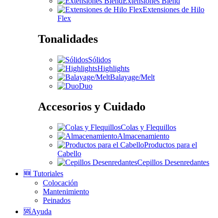
Extensiones Blend
Extensiones de Hilo
Flex
Tonalidades
Sólidos
Highlights
Balayage/Melt
Duo
Accesorios y Cuidado
Colas y Flequillos
Almacenamiento
Productos para el
Cabello
Cepillos Desenredantes
🆕 Tutoriales
Colocación
Mantenimiento
Peinados
🆘Ayuda