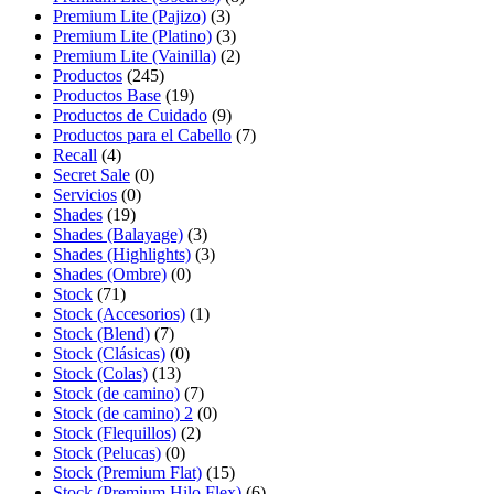
Premium Lite (Pajizo)
(3)
Premium Lite (Platino)
(3)
Premium Lite (Vainilla)
(2)
Productos
(245)
Productos Base
(19)
Productos de Cuidado
(9)
Productos para el Cabello
(7)
Recall
(4)
Secret Sale
(0)
Servicios
(0)
Shades
(19)
Shades (Balayage)
(3)
Shades (Highlights)
(3)
Shades (Ombre)
(0)
Stock
(71)
Stock (Accesorios)
(1)
Stock (Blend)
(7)
Stock (Clásicas)
(0)
Stock (Colas)
(13)
Stock (de camino)
(7)
Stock (de camino) 2
(0)
Stock (Flequillos)
(2)
Stock (Pelucas)
(0)
Stock (Premium Flat)
(15)
Stock (Premium Hilo Flex)
(6)