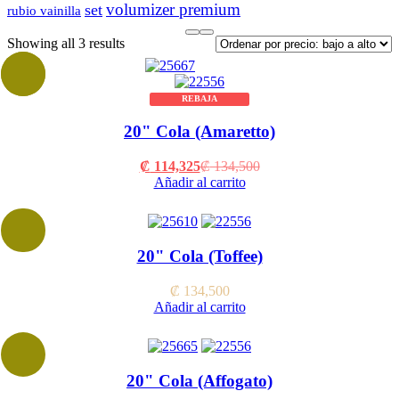
volumizer premium
set
rubio vainilla
Sorted
Showing all 3 results
by
price:
low
REBAJA
to
high
20" Cola (Amaretto)
Current
Original
₡
114,325
₡
134,500
price
price
Añadir al carrito
is:
was:
₡ 114,325.
₡ 134,500.
20" Cola (Toffee)
₡
134,500
Añadir al carrito
20" Cola (Affogato)