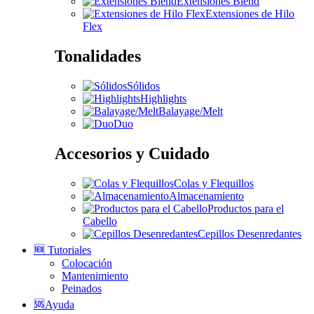
Extensiones Blend
Extensiones de Hilo
Flex
Tonalidades
Sólidos
Highlights
Balayage/Melt
Duo
Accesorios y Cuidado
Colas y Flequillos
Almacenamiento
Productos para el
Cabello
Cepillos Desenredantes
🆕 Tutoriales
Colocación
Mantenimiento
Peinados
🆘Ayuda