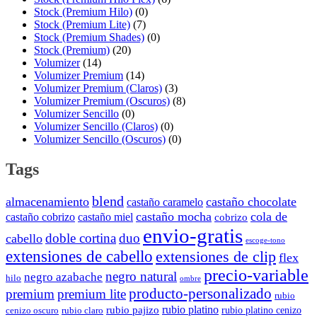
Stock (Premium Hilo)
(0)
Stock (Premium Lite)
(7)
Stock (Premium Shades)
(0)
Stock (Premium)
(20)
Volumizer
(14)
Volumizer Premium
(14)
Volumizer Premium (Claros)
(3)
Volumizer Premium (Oscuros)
(8)
Volumizer Sencillo
(0)
Volumizer Sencillo (Claros)
(0)
Volumizer Sencillo (Oscuros)
(0)
Tags
blend
almacenamiento
castaño chocolate
castaño caramelo
castaño mocha
cola de
castaño cobrizo
castaño miel
cobrizo
envio-gratis
doble cortina
duo
cabello
escoge-tono
extensiones de cabello
extensiones de clip
flex
precio-variable
negro natural
negro azabache
hilo
ombre
producto-personalizado
premium
premium lite
rubio
rubio platino
rubio pajizo
rubio platino cenizo
cenizo oscuro
rubio claro