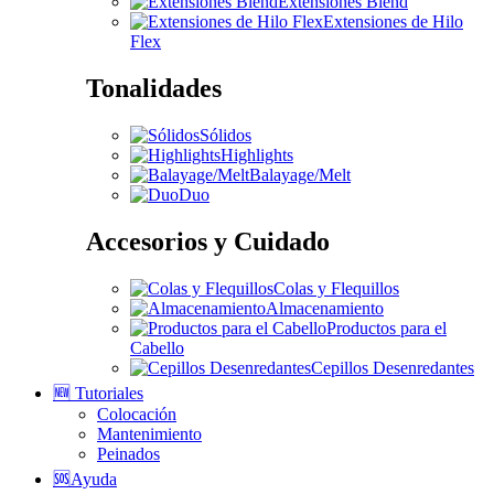
Extensiones Blend
Extensiones de Hilo
Flex
Tonalidades
Sólidos
Highlights
Balayage/Melt
Duo
Accesorios y Cuidado
Colas y Flequillos
Almacenamiento
Productos para el
Cabello
Cepillos Desenredantes
🆕 Tutoriales
Colocación
Mantenimiento
Peinados
🆘Ayuda