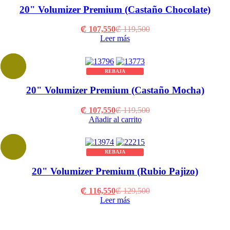
20" Volumizer Premium (Castaño Chocolate)
Current
Original
₡
107,550
₡
119,500
price
price
Leer más
is:
was:
₡ 107,550.
₡ 119,500.
REBAJA
20" Volumizer Premium (Castaño Mocha)
Current
Original
₡
107,550
₡
119,500
price
price
Añadir al carrito
is:
was:
₡ 107,550.
₡ 119,500.
REBAJA
20" Volumizer Premium (Rubio Pajizo)
Current
Original
₡
116,550
₡
129,500
price
price
Leer más
is:
was:
₡ 116,550.
₡ 129,500.