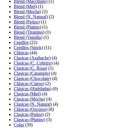
Blend (Macchiato)
(1)
Blend (Miel)
(1)
Blend (Mocha)
(2)
Blend (N. Natural)
(2)
Blend (Pajizo)
(1)
Blend (Platino)
(1)
Blend (Tiramisu)
(1)
Blend (Vainilla)
(1)
Cepillos
(22)
Cepillos (Stock)
(11)
Clásicas
(44)
Clasicas (Azabache)
(4)
Clasicas (C. Cobrizo)
(4)
Clasicas (C. Rosa)
(1)
Clasicas (Caramelo)
(4)
Clasicas (Chocolate)
(4)
Clásicas (Claros)
(2)
Clásicas (Highlights)
(0)
Clasicas (Miel)
(4)
Clasicas (Mocha)
(4)
Clasicas (N. Natural)
(4)
Clásicas (Oscuros)
(8)
Clasicas (Pajizo)
(2)
Clasicas (Platino)
(3)
Colas
(39)