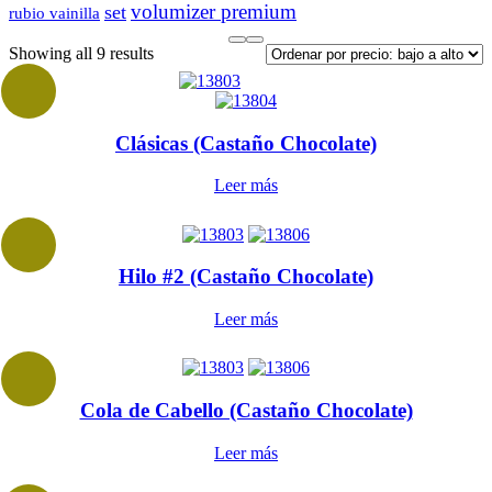
volumizer premium
set
rubio vainilla
Sorted
Showing all 9 results
by
price:
low
to
Clásicas (Castaño Chocolate)
high
Leer más
Hilo #2 (Castaño Chocolate)
Leer más
Cola de Cabello (Castaño Chocolate)
Leer más