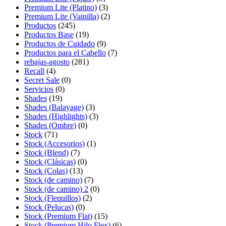
Premium Lite (Platino)
(3)
Premium Lite (Vainilla)
(2)
Productos
(245)
Productos Base
(19)
Productos de Cuidado
(9)
Productos para el Cabello
(7)
rebajas-agosto
(281)
Recall
(4)
Secret Sale
(0)
Servicios
(0)
Shades
(19)
Shades (Balayage)
(3)
Shades (Highlights)
(3)
Shades (Ombre)
(0)
Stock
(71)
Stock (Accesorios)
(1)
Stock (Blend)
(7)
Stock (Clásicas)
(0)
Stock (Colas)
(13)
Stock (de camino)
(7)
Stock (de camino) 2
(0)
Stock (Flequillos)
(2)
Stock (Pelucas)
(0)
Stock (Premium Flat)
(15)
Stock (Premium Hilo Flex)
(6)