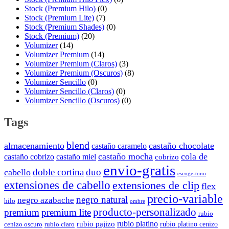
Stock (Premium Hilo)
(0)
Stock (Premium Lite)
(7)
Stock (Premium Shades)
(0)
Stock (Premium)
(20)
Volumizer
(14)
Volumizer Premium
(14)
Volumizer Premium (Claros)
(3)
Volumizer Premium (Oscuros)
(8)
Volumizer Sencillo
(0)
Volumizer Sencillo (Claros)
(0)
Volumizer Sencillo (Oscuros)
(0)
Tags
blend
almacenamiento
castaño chocolate
castaño caramelo
castaño mocha
cola de
castaño cobrizo
castaño miel
cobrizo
envio-gratis
doble cortina
duo
cabello
escoge-tono
extensiones de cabello
extensiones de clip
flex
precio-variable
negro natural
negro azabache
hilo
ombre
producto-personalizado
premium
premium lite
rubio
rubio platino
rubio pajizo
rubio platino cenizo
cenizo oscuro
rubio claro