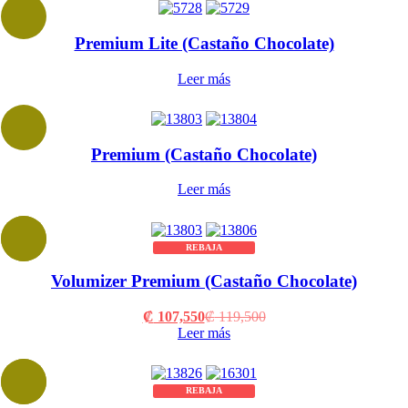
Premium Lite (Castaño Chocolate)
Leer más
Premium (Castaño Chocolate)
Leer más
REBAJA
Volumizer Premium (Castaño Chocolate)
Current
Original
₡
107,550
₡
119,500
price
price
Leer más
is:
was:
₡ 107,550.
₡ 119,500.
REBAJA