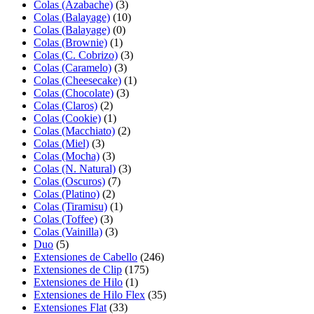
Colas (Azabache)
(3)
Colas (Balayage)
(10)
Colas (Balayage)
(0)
Colas (Brownie)
(1)
Colas (C. Cobrizo)
(3)
Colas (Caramelo)
(3)
Colas (Cheesecake)
(1)
Colas (Chocolate)
(3)
Colas (Claros)
(2)
Colas (Cookie)
(1)
Colas (Macchiato)
(2)
Colas (Miel)
(3)
Colas (Mocha)
(3)
Colas (N. Natural)
(3)
Colas (Oscuros)
(7)
Colas (Platino)
(2)
Colas (Tiramisu)
(1)
Colas (Toffee)
(3)
Colas (Vainilla)
(3)
Duo
(5)
Extensiones de Cabello
(246)
Extensiones de Clip
(175)
Extensiones de Hilo
(1)
Extensiones de Hilo Flex
(35)
Extensiones Flat
(33)